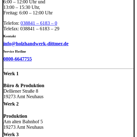
6:00 – 12:00 Uhr und
13:00 – 15:30 Uhr,
Freitag: 6:00 – 12:00 Uhr
Telefon:
038841 – 6183 – 0
Telefax: 038841 – 6183 – 29
Kontakt
info@holzhandwerk-dittmer.de
Service Hotline
0800-6647755
Werk 1
Büro & Produktion
Delliener Straße 8
19273 Amt Neuhaus
Werk 2
Produktion
Am alten Bahnhof 5
19273 Amt Neuhaus
Werk 3