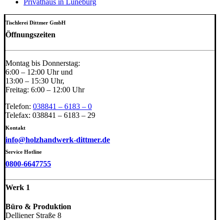
Privathaus in Lüneburg
Tischlerei Dittmer GmbH
Öffnungszeiten
Montag bis Donnerstag:
6:00 – 12:00 Uhr und
13:00 – 15:30 Uhr,
Freitag: 6:00 – 12:00 Uhr
Telefon:
038841 – 6183 – 0
Telefax: 038841 – 6183 – 29
Kontakt
info@holzhandwerk-dittmer.de
Service Hotline
0800-6647755
Werk 1
Büro & Produktion
Delliener Straße 8